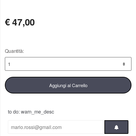
NON DISPONIBILE
€
47,00
Quantità:
Aggiungi al Carrello
to do: warn_me_desc