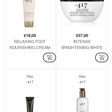
€
18,00
€
57,00
RELAXING FOOT
INTENSE
NOURISHING CREAM
BRIGHTENING WHITE
100 ML
MINERAL MASK 50 ML
DISPONIBILE
DISPONIBILE
Viso
Viso
-417
-417