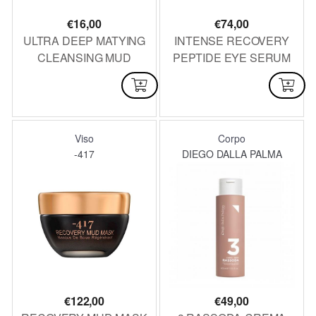
€
16,00
€
74,00
ULTRA DEEP MATYING
INTENSE RECOVERY
CLEANSING MUD
PEPTIDE EYE SERUM
SOAP 125 g
30 ML
DISPONIBILE
DISPONIBILE
Viso
Corpo
-417
DIEGO DALLA PALMA
€
122,00
€
49,00