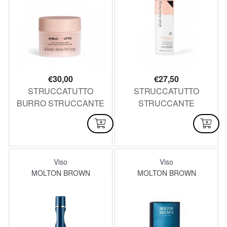
€
30,00
€
27,50
STRUCCATUTTO
STRUCCATUTTO
BURRO STRUCCANTE
STRUCCANTE
DETOX 125 ml
DELICATO ISTANTANEO
DISPONIBILE
DISPONIBILE
VISO-OCCHI_LABBRA
400 ml
Viso
Viso
MOLTON BROWN
MOLTON BROWN