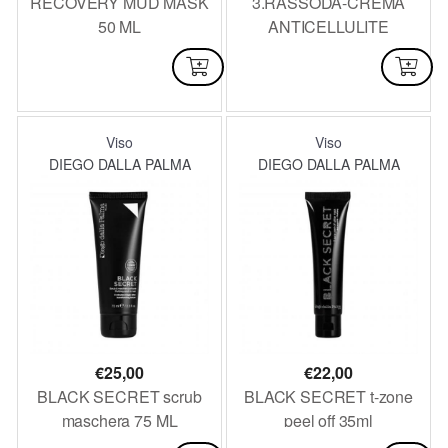
RECOVERY MUD MASK
3.RASSODA-CREMA
50 ML
ANTICELLULITE
TONIFICANTE 250 ML
DISPONIBILE
DISPONIBILE
Viso
Viso
DIEGO DALLA PALMA
DIEGO DALLA PALMA
€
25,00
€
22,00
BLACK SECRET scrub
BLACK SECRET t-zone
maschera 75 ML
peel off 35ml