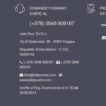
DOMANDE? CHIAMACI
PAG
SUBITO AL
SIC
(+378) 0549 909187
Jolie Pour Toi S.r.l.
Via III Settembre, 99 - 47891 Dogana
Repubblic di San Marino - C.O.E.
SM24143
(+378) 0549 909187 -
(+378) 0549
909187
info@joliepourtoi.com -
www.joliepourtoi.com
Iscritto al Reg. Ecommerce al nr. 30 dal
25/02/2014