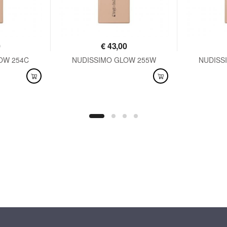
0
€
43,00
OW 254C
NUDISSIMO GLOW 255W
NUDISS
DISPONIBILE
DISPO