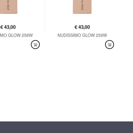
€
43,00
€
43,00
IMO GLOW 258W
NUDISSIMO GLOW 259W
IL
NIBILE
DISPONIBILE