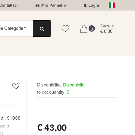
Contattaci
Mio Pannello
Login
Carrello
0
€ 0,00
Disponibilità:
Disponibile
to do: quantity:
3
DISPONIBILE
d.:
91938
€
43,00
colo:
C