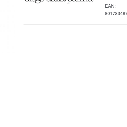
EAN:
80178348