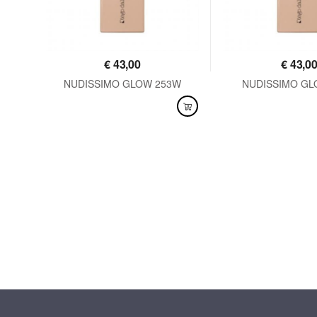
€
43,00
€
43,0
90
NUDISSIMO GLOW 253W
NUDISSIMO GL
DISPONIBILE
DISPONIBILE