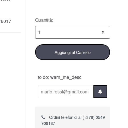
Quantità:
76017
Aggiungi al Carrello
to do: warn_me_desc
Ordini telefonici al (+378) 0549
909187