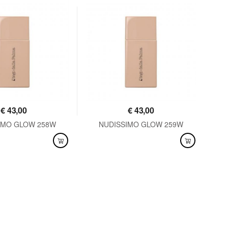
€
43,00
€
43,00
IMO GLOW 258W
NUDISSIMO GLOW 259W
IL
NIBILE
DISPONIBILE