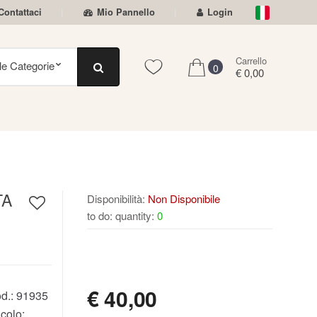
Contattaci
Mio Pannello
Login
Carrello
0
€ 0,00
TA
Disponibilità:
Non Disponibile
to do: quantity:
0
NON DISPONIBILE
€
40,00
d.:
91935
colo: