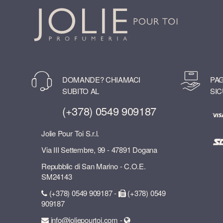
DOMANDE? CHIAMACI
PAG
SUBITO AL
SIC
(+378) 0549 909187
Jolie Pour Toi S.r.l.
Via III Settembre, 99 - 47891 Dogana
Repubblic di San Marino - C.O.E.
SM24143
(+378) 0549 909187 -
(+378) 0549
909187
info@joliepourtoi.com -