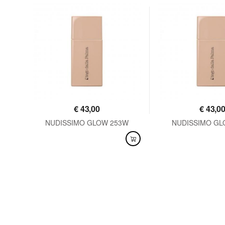
€
43,00
€
43,0
90
NUDISSIMO GLOW 253W
NUDISSIMO GL
DISPONIBILE
DISPONIBILE