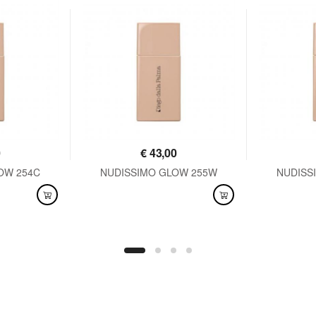
0
€
43,00
OW 254C
NUDISSIMO GLOW 255W
NUDISS
DISPONIBILE
DISPO