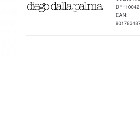
DF110042
EAN:
80178348