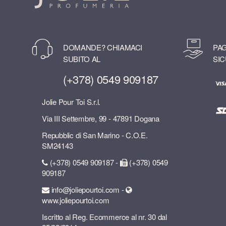
DOMANDE? CHIAMACI
PAG
SUBITO AL
SIC
(+378) 0549 909187
Jolie Pour Toi S.r.l.
Via III Settembre, 99 - 47891 Dogana
Repubblic di San Marino - C.O.E.
SM24143
(+378) 0549 909187 -
(+378) 0549
909187
info@joliepourtoi.com -
www.joliepourtoi.com
Iscritto al Reg. Ecommerce al nr. 30 dal