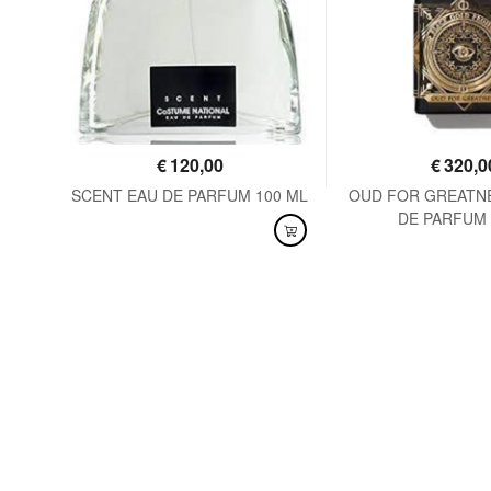
€
120,00
€
320,0
125
SCENT EAU DE PARFUM 100 ML
OUD FOR GREATN
DE PARFUM 
DISPONIBILE
DISPONIBILE