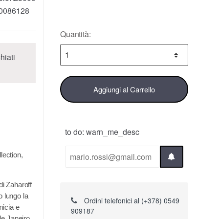
0086128
Quantità:
hiati
Aggiungi al Carrello
to do: warn_me_desc
lection,
di Zaharoff
o lungo la
Ordini telefonici al (+378) 0549
micia e
909187
de Janeiro,