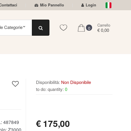
Contattaci
Mio Pannello
Login
Carrello
0
€ 0,00
0
Disponibilità:
Non Disponibile
to do: quantity:
0
NON DISPONIBILE
€
175,00
.:
487849
olo:
Z3000