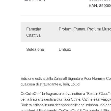
EAN:
85000
Famiglia
Profumi Fruttati, Profumi Musc
Olfattiva
Selezione
Unisex
Edizione estiva della Zaharoff Signature Pour Homme Col
qualcosa di stravagante e, beh, LoCo!
CoCoLoCo è la fragranza estiva notturna "Best in Class" 
per la fragranza estiva diurna di Ctrine. Citrine è un viaggi
Riviera italiana in una decappottabile che indossa una ca
pantaloni di lino bianchi, CoCoLoCo è il Carnevale di Rio 