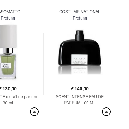
ASOMATTO
COSTUME NATIONAL
LA
Profumi
Profumi
€
130,00
€
140,00
E extrait de parfum
SCENT INTENSE EAU DE
SEN
30 ml
PARFUM 100 ML
NIBILE
DISPONIBILE