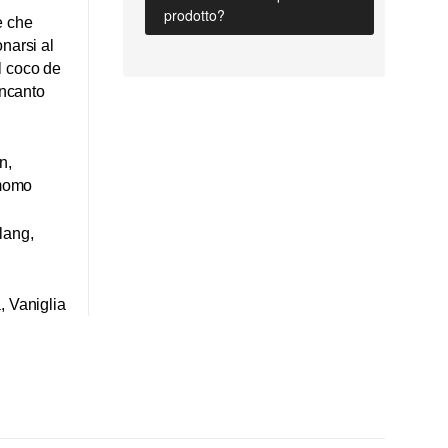
prodotto?
e che
narsi al
l coco de
incanto
n,
amomo
lang,
, Vaniglia