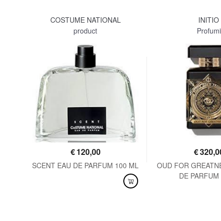
COSTUME NATIONAL
INITIO
product
Profumi
€
120,00
€
320,0
125
SCENT EAU DE PARFUM 100 ML
OUD FOR GREATN
DE PARFUM 
DISPONIBILE
DISPONIBILE