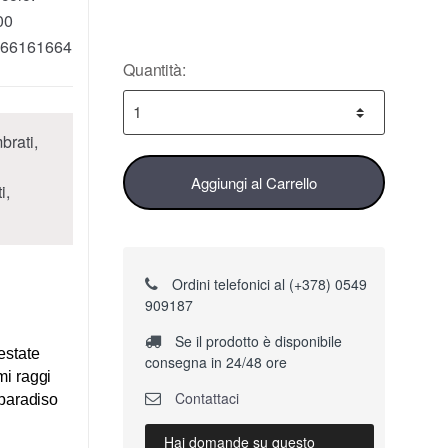
00
66161664
Quantità:
brati,
Aggiungi al Carrello
i,
Ordini telefonici al (+378) 0549
909187
Se il prodotto è disponibile
estate
consegna in 24/48 ore
imi raggi
Contattaci
 paradiso
Hai domande su questo