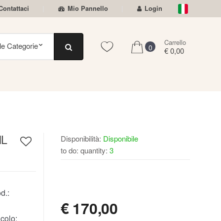
Contattaci
Mio Pannello
Login
Carrello
0
€ 0,00
ML
Disponibilità:
Disponibile
to do: quantity:
3
DISPONIBILE
d.:
€
170,00
colo: