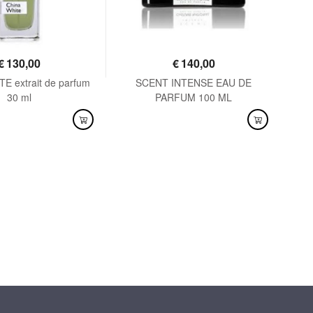
€
130,00
€
140,00
E extrait de parfum
SCENT INTENSE EAU DE
SEN
30 ml
PARFUM 100 ML
NIBILE
DISPONIBILE