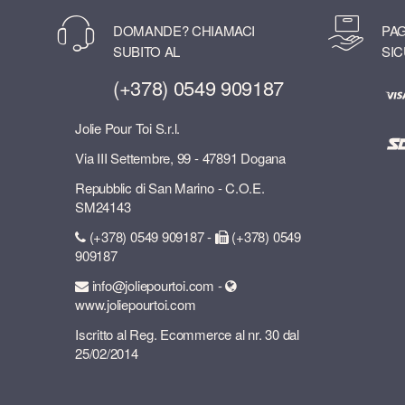
DOMANDE? CHIAMACI
PAG
SUBITO AL
SIC
(+378) 0549 909187
Jolie Pour Toi S.r.l.
Via III Settembre, 99 - 47891 Dogana
Repubblic di San Marino - C.O.E.
SM24143
(+378) 0549 909187 -
(+378) 0549
909187
info@joliepourtoi.com -
www.joliepourtoi.com
Iscritto al Reg. Ecommerce al nr. 30 dal
25/02/2014