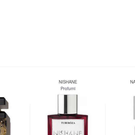
geranio egiziano, menta e metallo. Meraviglia radicata.
Profondo: il romanticismo resinoso dell`incenso appiccic
Patchouli legnoso dosato con l`ambra aromatica del cist
sensualità sacra.
Attraverso un`overdose deliberata e un`espressione rapit
presenta una sintonia inaspettata. Una congregazione olfat
desiderio.
Le associazioni archetipiche del colore rouge viste e sovv
attraverso lo sguardo distintamente dirompente di comm
garçons.
NISHANE
N
Profumi