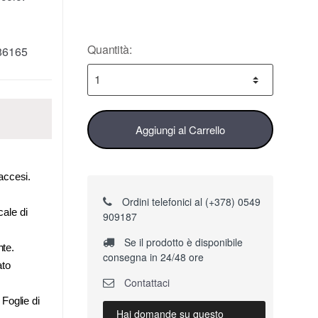
Quantità:
86165
Aggiungi al Carrello
 accesi.
Ordini telefonici al (+378) 0549
cale di
909187
Se il prodotto è disponibile
nte.
consegna in 24/48 ore
ato
Contattaci
 Foglie di
Hai domande su questo