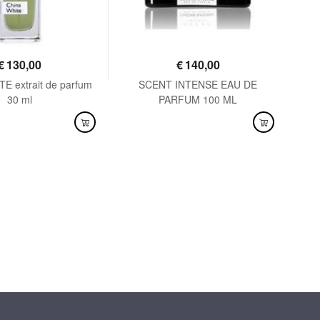
€
130,00
€
140,00
E extrait de parfum
SCENT INTENSE EAU DE
SEN
30 ml
PARFUM 100 ML
NIBILE
DISPONIBILE