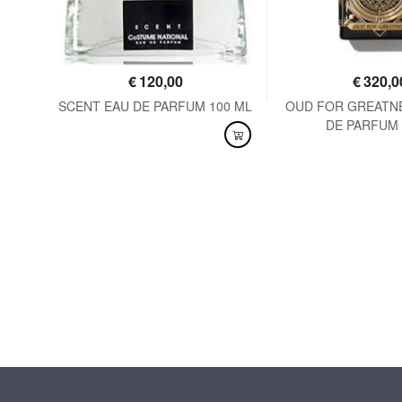
€
120,00
€
320,0
125
SCENT EAU DE PARFUM 100 ML
OUD FOR GREATN
DE PARFUM 
DISPONIBILE
DISPONIBILE