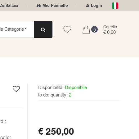
Contattaci
Mio Pannello
Login
Carrello
0
€ 0,00
Disponibilità:
Disponibile
to do: quantity:
2
DISPONIBILE
d.:
€
250,00
colo: