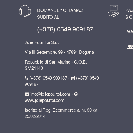
DOMANDE? CHIAMACI
PAG
SUBITO AL
SIC
(+378) 0549 909187
Jolie Pour Toi S.r.l.
Via III Settembre, 99 - 47891 Dogana
Repubblic di San Marino - C.O.E.
SM24143
(+378) 0549 909187 -
(+378) 0549
909187
info@joliepourtoi.com -
www.joliepourtoi.com
Iscritto al Reg. Ecommerce al nr. 30 dal
25/02/2014