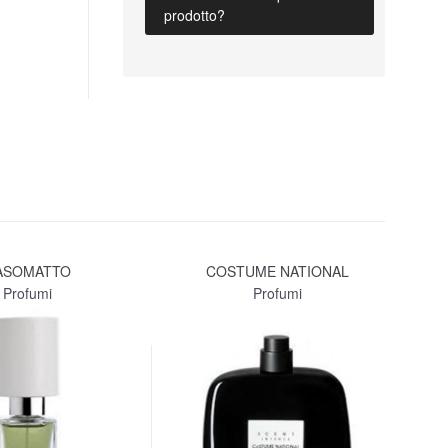
prodotto?
ASOMATTO
COSTUME NATIONAL
LA
Profumi
Profumi