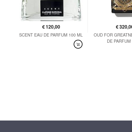
€
120,00
€
320,0
125
SCENT EAU DE PARFUM 100 ML
OUD FOR GREATN
DE PARFUM 
DISPONIBILE
DISPONIBILE