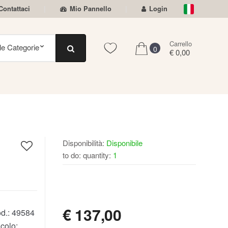
Contattaci
Mio Pannello
Login
Carrello
0
€ 0,00
Disponibilità:
Disponibile
to do: quantity:
1
DISPONIBILE
€
137,00
d.:
49584
colo: