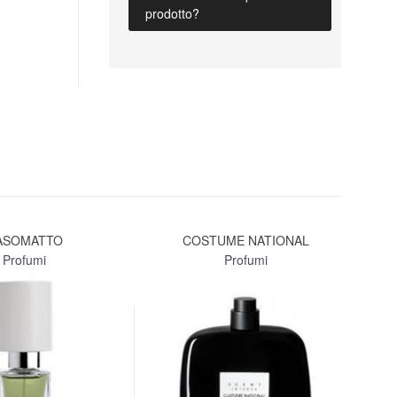
prodotto?
ASOMATTO
COSTUME NATIONAL
LA
Profumi
Profumi