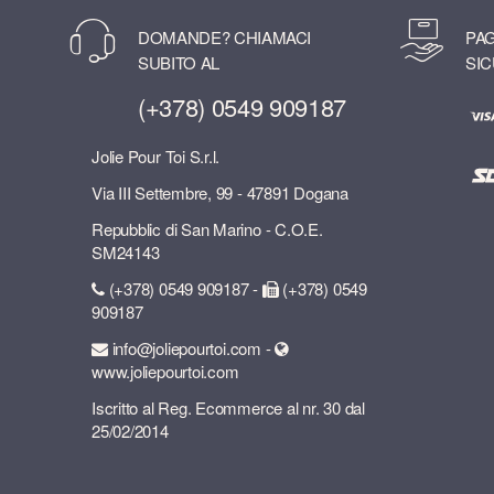
DOMANDE? CHIAMACI
PAG
SUBITO AL
SIC
(+378) 0549 909187
Jolie Pour Toi S.r.l.
Via III Settembre, 99 - 47891 Dogana
Repubblic di San Marino - C.O.E.
SM24143
(+378) 0549 909187 -
(+378) 0549
909187
info@joliepourtoi.com -
www.joliepourtoi.com
Iscritto al Reg. Ecommerce al nr. 30 dal
25/02/2014