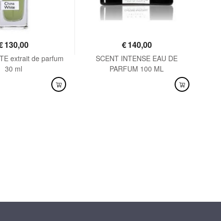
€
130,00
€
140,00
E extrait de parfum
SCENT INTENSE EAU DE
SEN
30 ml
PARFUM 100 ML
NIBILE
DISPONIBILE