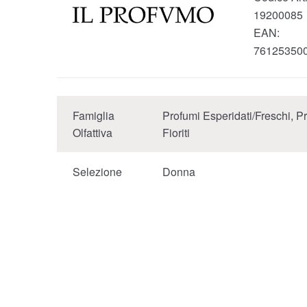
19200085
EAN:
76125350
Famiglia
Profumi Esperidati/Freschi, P
Olfattiva
Fioriti
Selezione
Donna