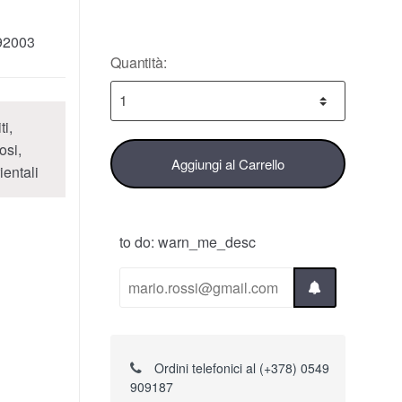
92003
Quantità:
ti,
osi,
Aggiungi al Carrello
ientali
to do: warn_me_desc
Ordini telefonici al (+378) 0549
909187