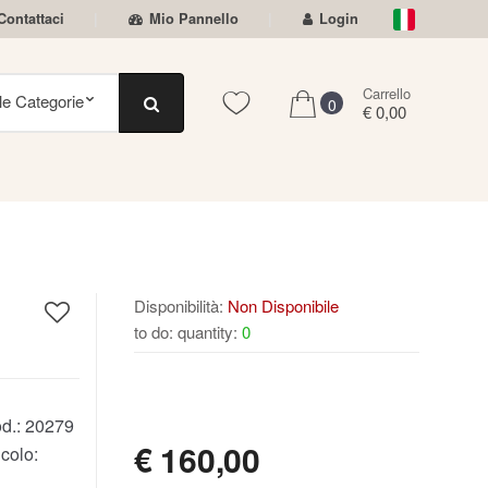
Contattaci
Mio Pannello
Login
Carrello
0
€ 0,00
Disponibilità:
Non Disponibile
to do: quantity:
0
NON DISPONIBILE
d.:
20279
€
160,00
colo: