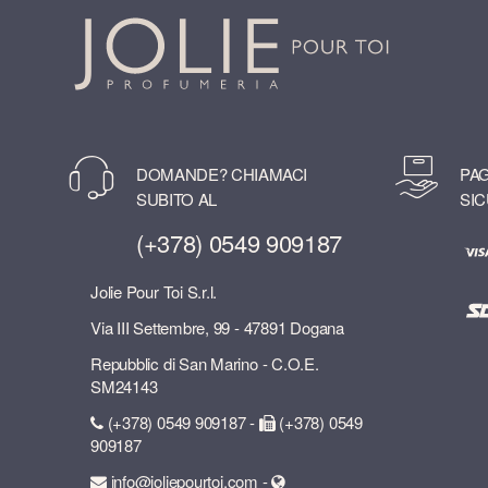
DOMANDE? CHIAMACI
PAG
SUBITO AL
SIC
(+378) 0549 909187
Jolie Pour Toi S.r.l.
Via III Settembre, 99 - 47891 Dogana
Repubblic di San Marino - C.O.E.
SM24143
(+378) 0549 909187 -
(+378) 0549
909187
info@joliepourtoi.com -