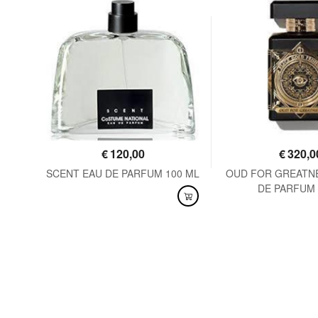
€
120,00
€
320,0
125
SCENT EAU DE PARFUM 100 ML
OUD FOR GREATN
DE PARFUM 
DISPONIBILE
DISPONIBILE