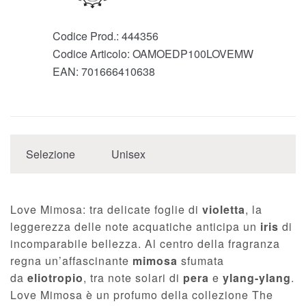
Codice Prod.:
444356
Codice Articolo:
OAMOEDP100LOVEMW
EAN:
701666410638
Selezione
Unisex
Love Mimosa: tra delicate foglie di
violetta
, la
leggerezza delle note acquatiche anticipa un
iris
di
incomparabile bellezza. Al centro della fragranza
regna un’affascinante
mimosa
sfumata
da
eliotropio
, tra note solari di
pera
e
ylang-ylang
.
Love Mimosa è un profumo della collezione The