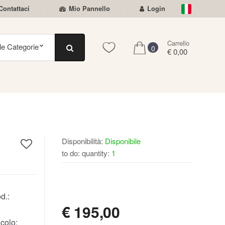
Contattaci
Mio Pannello
Login
Carrello
0
€ 0,00
Disponibilità:
Disponibile
to do: quantity:
1
DISPONIBILE
d.:
€
195,00
colo: