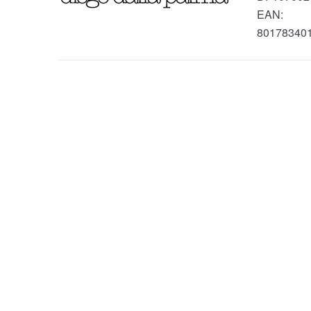
EAN:
80178340