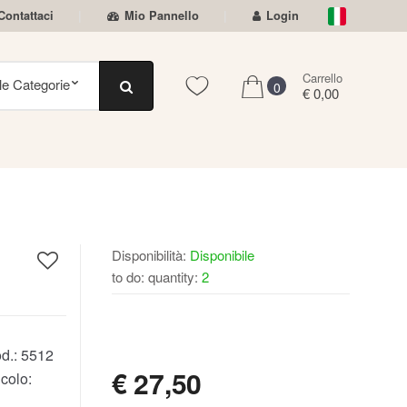
Contattaci
Mio Pannello
Login
Carrello
0
€ 0,00
Disponibilità:
Disponibile
to do: quantity:
2
DISPONIBILE
d.:
5512
€
27,50
colo: