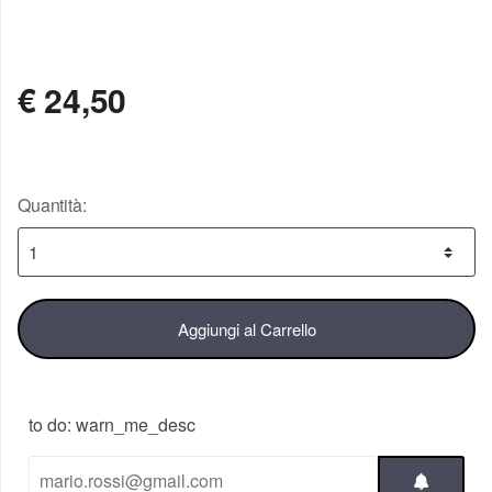
NON DISPONIBILE
€
24,50
Quantità:
Aggiungi al Carrello
to do: warn_me_desc