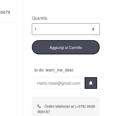
55678
Quantità:
Aggiungi al Carrello
to do: warn_me_desc
Ordini telefonici al (+378) 0549
909187