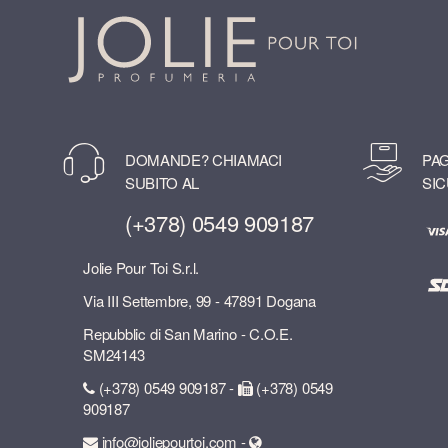
DOMANDE? CHIAMACI
PAG
SUBITO AL
SIC
(+378) 0549 909187
Jolie Pour Toi S.r.l.
Via III Settembre, 99 - 47891 Dogana
Repubblic di San Marino - C.O.E.
SM24143
(+378) 0549 909187 -
(+378) 0549
909187
info@joliepourtoi.com -