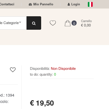
Contattaci
Mio Pannello
Login
Carrello
0
€ 0,00
Disponibilità:
Non Disponibile
to do: quantity:
0
NON DISPONIBILE
d.:
1394
€
19,50
colo: