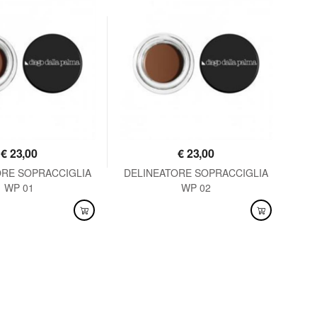
€
23,00
€
23,00
ORE SOPRACCIGLIA
DELINEATORE SOPRACCIGLIA
DE
WP 01
WP 02
NIBILE
DISPONIBILE