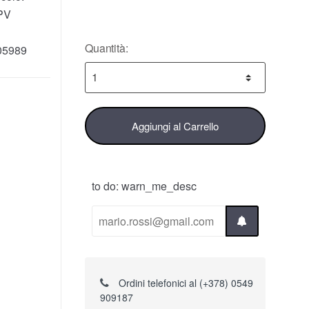
PV
Quantità:
05989
Aggiungi al Carrello
to do: warn_me_desc
Ordini telefonici al (+378) 0549
909187