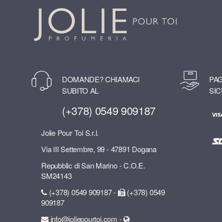
DOMANDE? CHIAMACI
PAG
SUBITO AL
SIC
(+378) 0549 909187
Jolie Pour Toi S.r.l.
Via III Settembre, 99 - 47891 Dogana
Repubblic di San Marino - C.O.E.
SM24143
(+378) 0549 909187 -
(+378) 0549
909187
info@joliepourtoi.com -