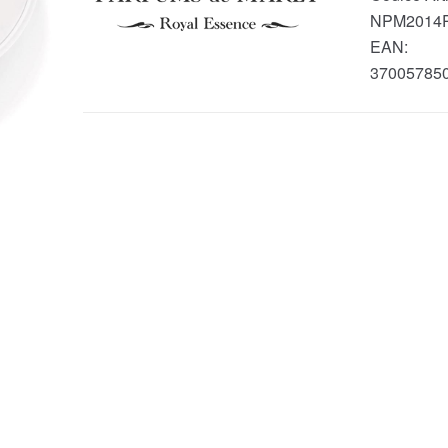
NPM2014
EAN:
37005785