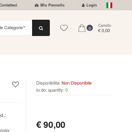
Contattaci
Mio Pannello
Login
Carrello
0
€ 0,00
Disponibilità:
Non Disponibile
to do: quantity:
0
NON DISPONIBILE
d.:
€
90,00
colo: