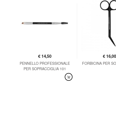
€
14,50
€
16,0
TA
PENNELLO PROFESSIONALE
FORBICINA PER S
PER SOPRACCIGLIA 101
DISPONIBILE
DISPONIBILE