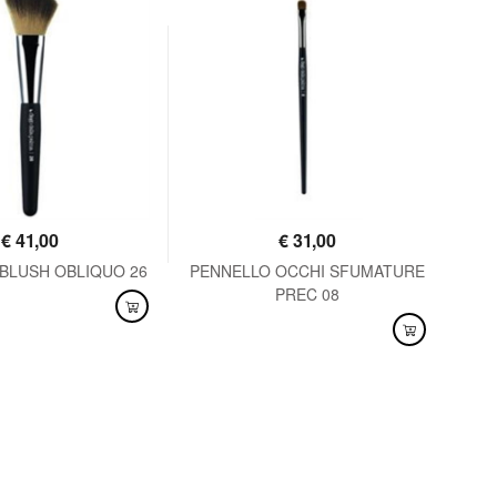
€
41,00
€
31,00
BLUSH OBLIQUO 26
PENNELLO OCCHI SFUMATURE
PEN
PREC 08
NIBILE
DISPONIBILE