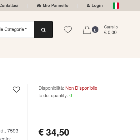
Contattaci
Mio Pannello
Login
Carrello
0
€ 0,00
E
Disponibilità:
Non Disponibile
to do: quantity:
0
NON DISPONIBILE
€
34,50
d.:
7593
colo: