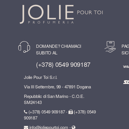
DOMANDE? CHIAMACI
PAG
SUBITO AL
SIC
(+378) 0549 909187
Jolie Pour Toi S.r.l.
Via III Settembre, 99 - 47891 Dogana
Repubblic di San Marino - C.O.E.
SM24143
(+378) 0549 909187 -
(+378) 0549
909187
info@joliepourtoi.com -