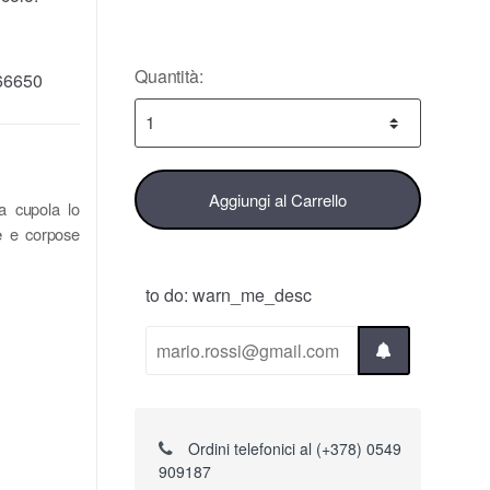
Quantità:
66650
Aggiungi al Carrello
a cupola lo
e
e corpose
to do: warn_me_desc
Ordini telefonici al (+378) 0549
909187