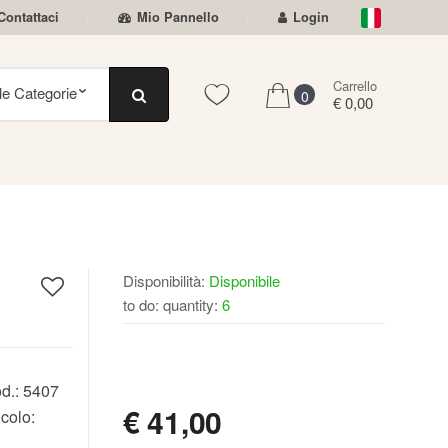
Contattaci
Mio Pannello
Login
Carrello
0
€ 0,00
Disponibilità:
Disponibile
to do: quantity:
6
DISPONIBILE
d.:
5407
€
41,00
colo: