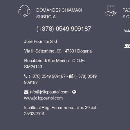
DOMANDE? CHIAMACI
PAG
SUBITO AL
SIC
(+378) 0549 909187
Jolie Pour Toi S.r.l.
Via III Settembre, 99 - 47891 Dogana
Repubblic di San Marino - C.O.E.
SM24143
(+378) 0549 909187 -
(+378) 0549
909187
info@joliepourtoi.com -
www.joliepourtoi.com
Iscritto al Reg. Ecommerce al nr. 30 dal
25/02/2014