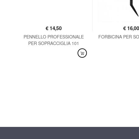
€
14,50
€
16,0
TA
PENNELLO PROFESSIONALE
FORBICINA PER S
PER SOPRACCIGLIA 101
DISPONIBILE
DISPONIBILE